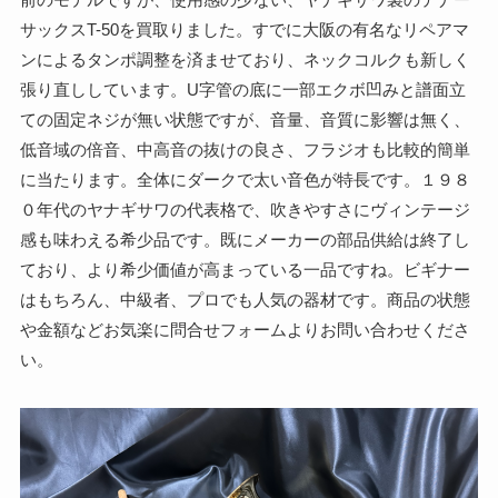
サックスT-50を買取りました。すでに大阪の有名なリペアマ
ンによるタンポ調整を済ませており、ネックコルクも新しく
張り直ししています。U字管の底に一部エクボ凹みと譜面立
ての固定ネジが無い状態ですが、音量、音質に影響は無く、
低音域の倍音、中高音の抜けの良さ、フラジオも比較的簡単
に当たります。全体にダークで太い音色が特長です。１９８
０年代のヤナギサワの代表格で、吹きやすさにヴィンテージ
感も味わえる希少品です。既にメーカーの部品供給は終了し
ており、より希少価値が高まっている一品ですね。ビギナー
はもちろん、中級者、プロでも人気の器材です。商品の状態
や金額などお気楽に問合せフォームよりお問い合わせくださ
い。