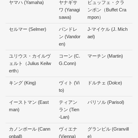
ヤマハ (Yamaha)
ヤナギサ
ビュッフェ・クラ
ワ (Yanagi
ンポン（Buffet Cra
sawa)
mpon）
セルマー (Selmer)
バンドレ
J-マイケル (J. Mich
ン (Vandor
ael)
en)
ユリウス・カイルヴ
コーン (C.
マーチン (Martin)
ェルト（Julius Keilw
G.Conn)
erth）
キング (King)
ヴィト (Vi
ドルチェ (Dolce)
to)
イーストマン (East
ティアン
パリソル (Parisol)
man)
ラン (Tien
-Lan)
カノンボール (Cann
ヴィエナ
グランビル (Granvill
onball)
(Vienna)
e)