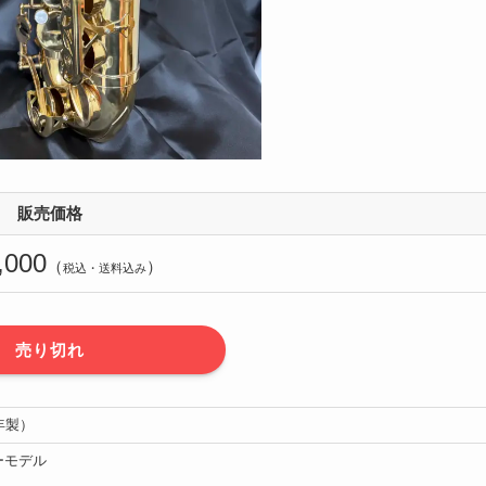
販売価格
,000
（
）
税込・送料込み
売り切れ
0年製）
ーモデル