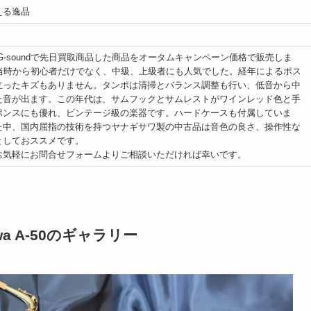
える逸品
）
G-soundで先日買取商品した商品をオータムキャンペーン価格で販売しま
、当時から初心者だけでなく、中級、上級者にも人気でした。経年によるポス
立ったキズもありません。タンポは清掃とバランス調整も行い、低音から中
た音が出ます。この年代は、サムフックとサムレストがワインレッド色と手
ポンスにも優れ、ビンテージ級の楽器です。ハードケースも付属していま
た中、国内屈指の技術を持つヤナギサワ製の中古品は音色の良さ、操作性な
としておススメです。
お気軽にお問合せフォームよりご相談いただければ幸いです。
awa A-50のギャラリー