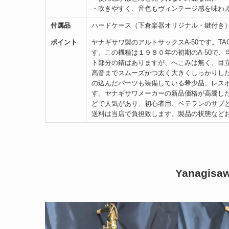
・吹きやすく、音色もヴィンテージ感を味わ
付属品
ハードケース（下倉楽器オリジナル・鍵付き
ポイント
ヤナギサワ製のアルトサックスA-50です。TA
す。この機種は１９８０年の初期のA-50で
ト部分の錆はありますが、へこみは無く、目
高音までスムーズかつ太く大きくしっかりし
の込んだパーツも装備している希少品、レス
す。ヤナギサワメーカーの新品価格が高騰し
どで人気があり、初心者用、ベテランのサブ
送料は当店で負担致します。製品の状態など
Yanagis