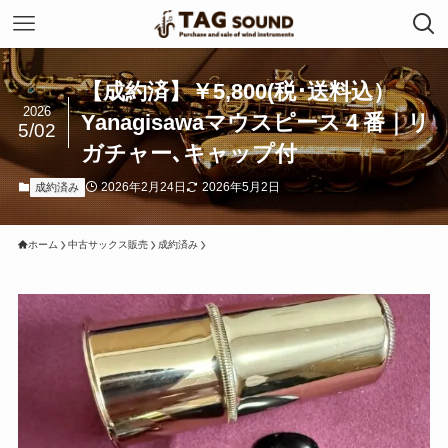
【成約済】￥5,800(税･送料込）
2026
Yanagisawaマウスピース４番｜リ
5/02
ガチャー､キャップ付
2026年2月24日
2026年5月2日
成約済み
ホーム
中古サックス販売
成約済み