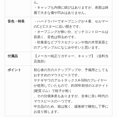
ん。
・キャップも内側に錆びはありますが、表面は綺
麗で大きな傷や凹みはありません。
音色・特長
・ハードラバーでオープニングが４番、セルマー
のCとCスターに近い開きです。
・オープニングが狭い分、ピッチコントロールは
容易く、音色は明るめです。
・吹奏楽などブラスセクションや他の木管楽器と
のアンサンブルになじみやすいと思います。
付属品
【メーカー純正リガチャー、キャップ】（送料当
店負担）
ポイント
初心者の方のステップアップや、予備用としても
おすすめのマウスピースです。
ヤナギサワのアルトサックスA-500のプレイヤー
が使用していたもので、約30年前頃のエボナイト
(硬質ゴム）で粒子が粗く
、その分個体差もありますが、全体に良い時代の
マウスピースの一つです。
中古品のため、箱は無く、緩衝材で梱包し丁寧に
お送り致します。