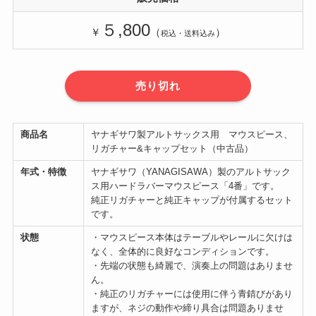
５,800
￥
（
）
税込・送料込み
売り切れ
商品名
ヤナギサワ製アルトサックス用 マウスピース、
リガチャー&キャップセット（中古品）
年式・特徴
ヤナギサワ（YANAGISAWA）製のアルトサック
ス用ハードラバーマウスピース「4番」です。
純正リガチャーと純正キャップが付属するセット
です。
状態
・マウスピース本体はテーブルやレールに欠けは
なく、全体的に良好なコンディションです。
・先端の状態も綺麗で、演奏上の問題はありませ
ん。
・純正のリガチャーには使用に伴う青錆びがあり
ますが、ネジの動作や締り具合は問題ありませ