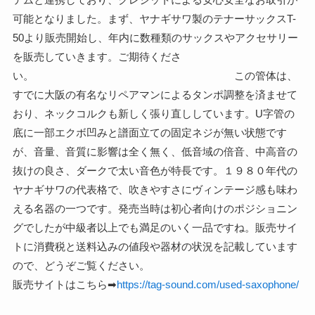
可能となりました。まず、ヤナギサワ製のテナーサックスT-
50より販売開始し、年内に数種類のサックスやアクセサリー
を販売していきます。ご期待くださ
い。 この管体は、
すでに大阪の有名なリペアマンによるタンポ調整を済ませて
おり、ネックコルクも新しく張り直ししています。U字管の
底に一部エクボ凹みと譜面立ての固定ネジが無い状態です
が、音量、音質に影響は全く無く、低音域の倍音、中高音の
抜けの良さ、ダークで太い音色が特長です。１９８０年代の
ヤナギサワの代表格で、吹きやすさにヴィンテージ感も味わ
える名器の一つです。発売当時は初心者向けのポジショニン
グでしたが中級者以上でも満足のいく一品ですね。販売サイ
トに消費税と送料込みの値段や器材の状況を記載しています
ので、どうぞご覧ください。
販売サイトはこちら➡
https://tag-sound.com/used-saxophone/