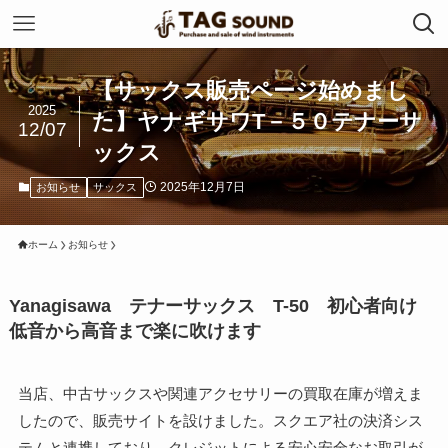
【サックス販売ページ始めまし
2025
た】ヤナギサワT－５０テナーサ
12/07
ックス
2025年12月7日
お知らせ
サックス
ホーム
お知らせ
Yanagisawa テナーサックス T-50 初心者向け
低音から高音まで楽に吹けます
当店、中古サックスや関連アクセサリーの買取在庫が増えま
したので、販売サイトを設けました。スクエア社の決済シス
テムと連携しており、クレジットによる安心安全なお取引が